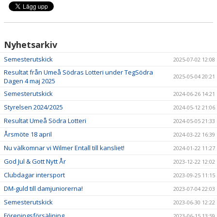
Nyhetsarkiv
Semesterutskick
2025-07-02 12:08
Resultat från Umeå Södras Lotteri under TegSödra
2025-05-04 20:21
Dagen 4 maj 2025
Semesterutskick
2024-06-26 14:21
Styrelsen 2024/2025
2024-05-12 21:06
Resultat Umeå Södra Lotteri
2024-05-05 21:33
Årsmöte 18 april
2024-03-22 16:39
Nu välkomnar vi Wilmer Entall till kansliet!
2024-01-22 11:27
God Jul & Gott Nytt År
2023-12-22 12:02
Clubdagar intersport
2023-09-25 11:15
DM-guld till damjuniorerna!
2023-07-04 22:03
Semesterutskick
2023-06-30 12:22
Föreningsförsäljning
2023-06-15 13:59