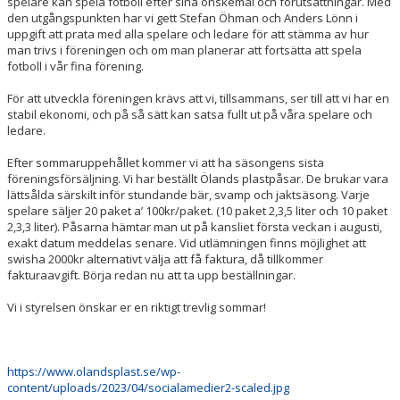
spelare kan spela fotboll efter sina önskemål och förutsättningar. Med
den utgångspunkten har vi gett Stefan Öhman och Anders Lönn i
uppgift att prata med alla spelare och ledare för att stämma av hur
man trivs i föreningen och om man planerar att fortsätta att spela
fotboll i vår fina förening.
För att utveckla föreningen krävs att vi, tillsammans, ser till att vi har en
stabil ekonomi, och på så sätt kan satsa fullt ut på våra spelare och
ledare.
Efter sommaruppehållet kommer vi att ha säsongens sista
föreningsförsäljning. Vi har beställt Ölands plastpåsar. De brukar vara
lättsålda särskilt inför stundande bär, svamp och jaktsäsong. Varje
spelare säljer 20 paket a’ 100kr/paket. (10 paket 2,3,5 liter och 10 paket
2,3,3 liter). Påsarna hämtar man ut på kansliet första veckan i augusti,
exakt datum meddelas senare. Vid utlämningen finns möjlighet att
swisha 2000kr alternativt välja att få faktura, då tillkommer
fakturaavgift. Börja redan nu att ta upp beställningar.
Vi i styrelsen önskar er en riktigt trevlig sommar!
https://www.olandsplast.se/wp-
content/uploads/2023/04/socialamedier2-scaled.jpg