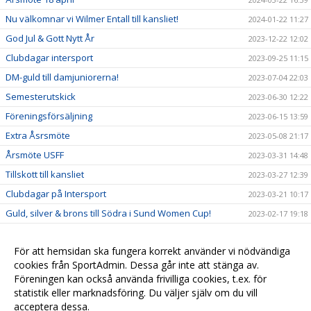
Nu välkomnar vi Wilmer Entall till kansliet!
2024-01-22 11:27
God Jul & Gott Nytt År
2023-12-22 12:02
Clubdagar intersport
2023-09-25 11:15
DM-guld till damjuniorerna!
2023-07-04 22:03
Semesterutskick
2023-06-30 12:22
Föreningsförsäljning
2023-06-15 13:59
Extra Åsrsmöte
2023-05-08 21:17
Årsmöte USFF
2023-03-31 14:48
Tillskott till kansliet
2023-03-27 12:39
Clubdagar på Intersport
2023-03-21 10:17
Guld, silver & brons till Södra i Sund Women Cup!
2023-02-17 19:18
Julklappsdagar på Intersport
2022-12-12 15:09
För att hemsidan ska fungera korrekt använder vi nödvändiga
cookies från SportAdmin. Dessa går inte att stänga av.
Föreningen kan också använda frivilliga cookies, t.ex. för
statistik eller marknadsföring. Du väljer själv om du vill
acceptera dessa.