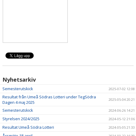
MATCHER
DOKUMENT
Nyhetsarkiv
Semesterutskick
2025-07-02 12:08
Resultat från Umeå Södras Lotteri under TegSödra
2025-05-04 20:21
Dagen 4 maj 2025
Semesterutskick
2024-06-26 14:21
Styrelsen 2024/2025
2024-05-12 21:06
Resultat Umeå Södra Lotteri
2024-05-05 21:33
Årsmöte 18 april
2024-03-22 16:39