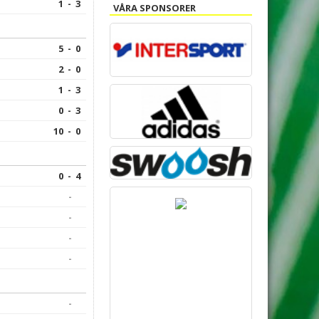
1 - 3
VÅRA SPONSORER
5 - 0
2 - 0
1 - 3
0 - 3
10 - 0
0 - 4
-
-
-
-
-