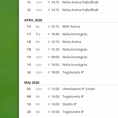
15
sön
14:15
Nolia Arena Fotbollhall
22
sön
14:15
Nolia Arena Fotbollhall
APRIL 2026
14
tis
20:15
MSK Arena
17
fre
18:40
Nolia konstgräs
18
lör
10:10
Nolia Arena
18
lör
15:30
Nolia konstgräs
19
sön
09:00
Nolia konstgräs
19
sön
14:50
Nolia konstgräs
26
sön
18:00
Tegstunets IP
MAJ 2026
03
sön
13:00
Umedalens IP Söder
09
lör
16:00
Tegstunets IP
16
lör
14:00
Skyttis IP
23
lör
13:00
Tegstunets IP