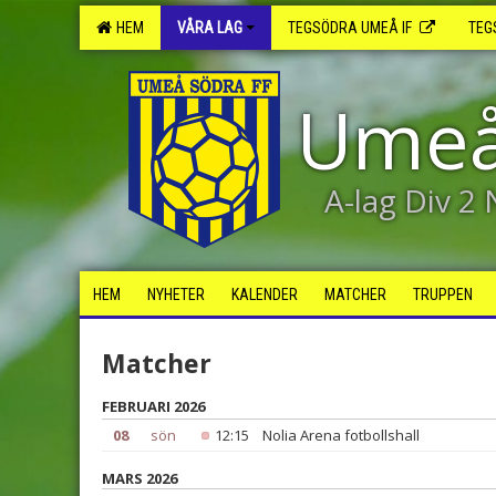
HEM
VÅRA LAG
TEGSÖDRA UMEÅ IF
TEG
Umeå
A-lag Div 2
HEM
NYHETER
KALENDER
MATCHER
TRUPPEN
Matcher
FEBRUARI 2026
08
sön
12:15
Nolia Arena fotbollshall
MARS 2026