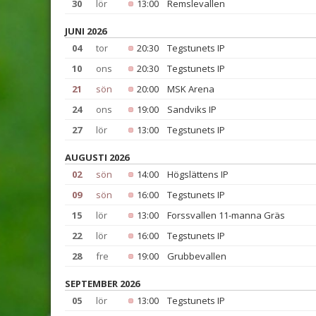
30
lör
13:00
Remslevallen
JUNI 2026
04
tor
20:30
Tegstunets IP
10
ons
20:30
Tegstunets IP
21
sön
20:00
MSK Arena
24
ons
19:00
Sandviks IP
27
lör
13:00
Tegstunets IP
AUGUSTI 2026
02
sön
14:00
Högslättens IP
09
sön
16:00
Tegstunets IP
15
lör
13:00
Forssvallen 11-manna Gräs
22
lör
16:00
Tegstunets IP
28
fre
19:00
Grubbevallen
SEPTEMBER 2026
05
lör
13:00
Tegstunets IP