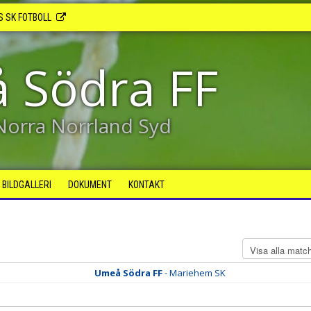
S SK FOTBOLL
 Södra FF
 Norra Norrland Syd
BILDGALLERI
DOKUMENT
KONTAKT
Umeå Södra FF
- Mariehem SK