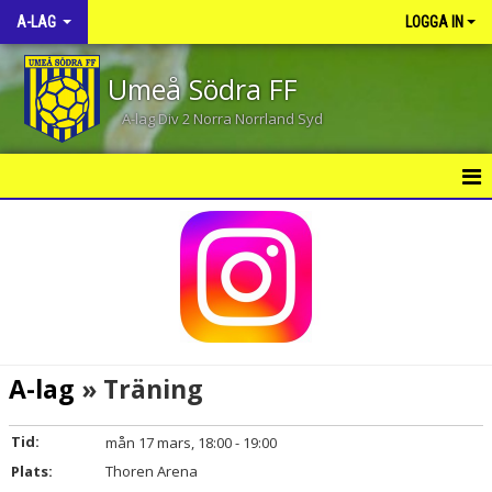
A-LAG
LOGGA IN
Umeå Södra FF
A-lag Div 2 Norra Norrland Syd
HEM
NYHETER
KALENDER
MATCHER
A-lag
» Träning
TRUPPEN
Tid:
mån 17 mars, 18:00 - 19:00
BILDGALLERI
Plats:
Thoren Arena