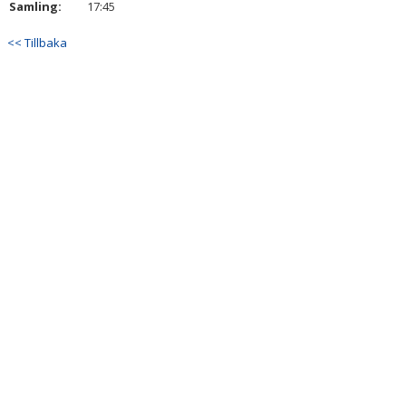
Samling:
17:45
DOKUMENT
<< Tillbaka
KONTAKT