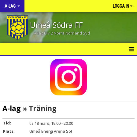
A-LAG
LOGGA IN
Umeå Södra FF
A-lag Div 2 Norra Norrland Syd
HEM
NYHETER
KALENDER
MATCHER
A-lag
» Träning
TRUPPEN
Tid:
tis 18 mars, 19:00 - 20:00
BILDGALLERI
Plats:
Umeå Energi Arena Sol