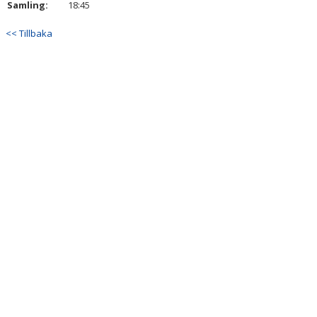
Samling:
18:45
DOKUMENT
<< Tillbaka
KONTAKT