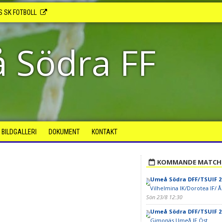
S SK FOTBOLL
 Södra FF
BILDGALLERI
DOKUMENT
KONTAKT
KOMMANDE MATCH
Umeå Södra DFF/TSUIF 2
Vilhelmina IK/Dorotea IF/ Å
Sön 23/8 12:30
Umeå Södra DFF/TSUIF 2
Gimonäs Umeå IF Öst