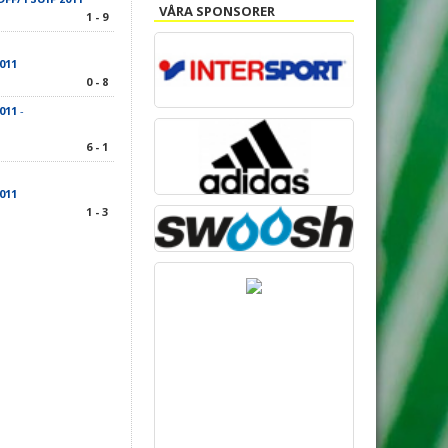
VÅRA SPONSORER
1 - 9
011
0 - 8
011
-
6 - 1
011
1 - 3