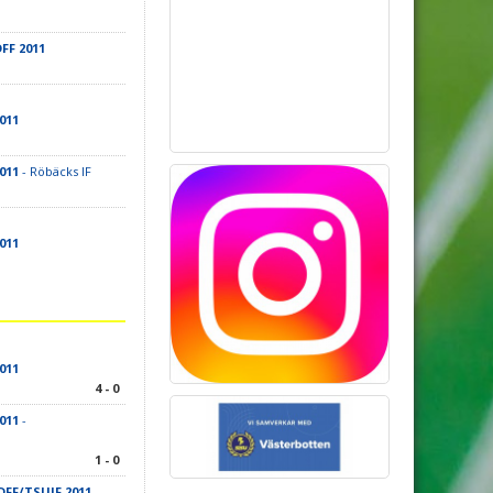
FF 2011
011
011
- Röbäcks IF
011
011
4 - 0
011
-
1 - 0
FF/TSUIF 2011