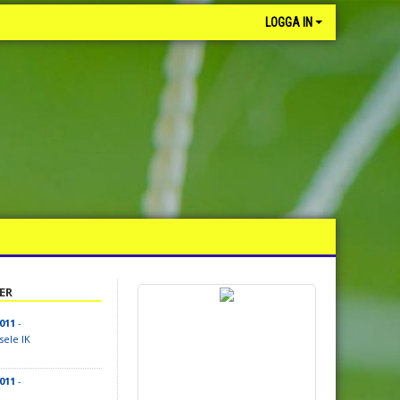
LOGGA IN
ER
011
-
sele IK
011
-