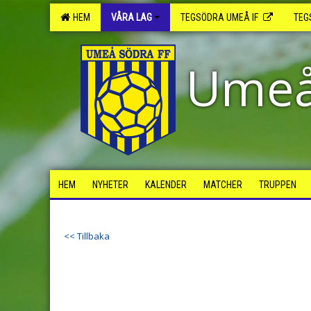
HEM
VÅRA LAG
TEGSÖDRA UMEÅ IF
TEG
Umeå
HEM
NYHETER
KALENDER
MATCHER
TRUPPEN
<< Tillbaka