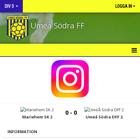
DIV 3
LOGGA IN
Umeå Södra FF
HEM
NYHETER
KALENDER
MATCHER
0 - 0
TRUPPEN
Mariehem SK 2
Umeå Södra DFF 2
BILDGALLERI
INFORMATION