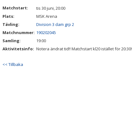
DOKUMENT
Matchstart:
tis 30 juni, 20:00
Plats:
MSK Arena
KONTAKT
Tävling:
Division 3 dam grp 2
Matchnummer:
190202045
Samling:
19:00
Aktivitetsinfo:
Notera ändrat tid!! Matchstart kl20 istället för 20:30!
<< Tillbaka