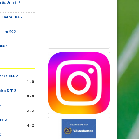
näs Umeå IF
Södra DFF 2
ehem SK 2
FF 2
dra DFF 2
1 - 0
ra DFF 2
0 - 0
jö IF
2 - 2
FF 2
4 - 2
K