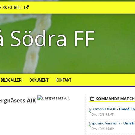
S SK FOTBOLL
 Södra FF
BILDGALLERI
DOKUMENT
KONTAKT
KOMMANDE MATCH
ergnäsets AIK
Ersmarks IK/FIK -
Umeå Söd
Ons 12/8 18:45
Spöland Vännäs IF -
Umeå 
Ons 19/8 19:00