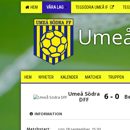
HEM
VÅRA LAG
TEGSÖDRA UMEÅ IF
TEG
Umeå
HEM
NYHETER
KALENDER
MATCHER
TRUPPEN
Umeå Södra
6 - 0
B
DFF
INFORMATION
Matchstart:
sön 28 september, 15:30