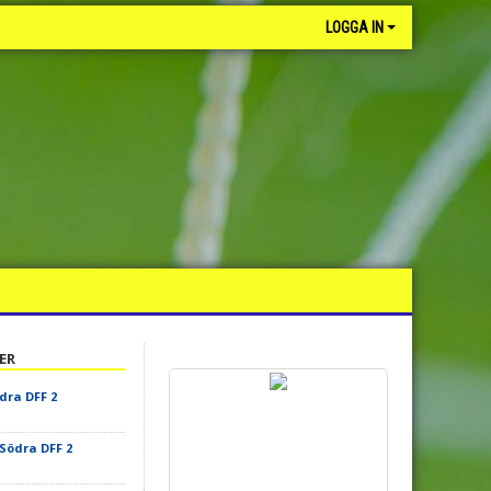
LOGGA IN
ER
ra DFF 2
Södra DFF 2