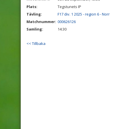
Plats:
Tegstunets IP
Tävling:
F17 div. 1 2025 - region 6 - Norr
Matchnummer:
000626126
Samling:
14:30
<< Tillbaka