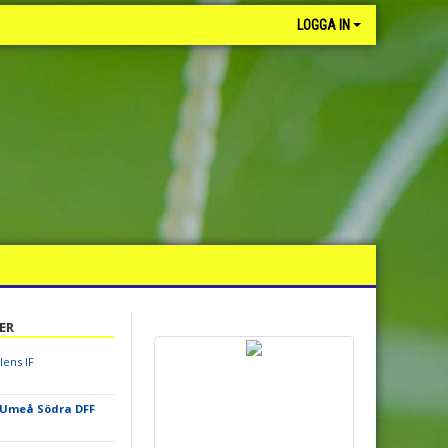
LOGGA IN
ER
ens IF
Umeå Södra DFF