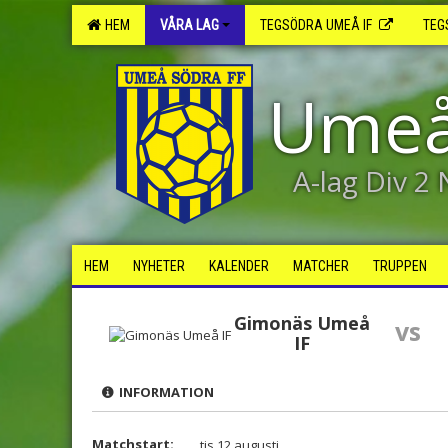
HEM
VÅRA LAG
TEGSÖDRA UMEÅ IF
TEG
Umeå
A-lag Div 2
HEM
NYHETER
KALENDER
MATCHER
TRUPPEN
Gimonäs Umeå
vs
IF
INFORMATION
Matchstart:
tis 12 augusti,