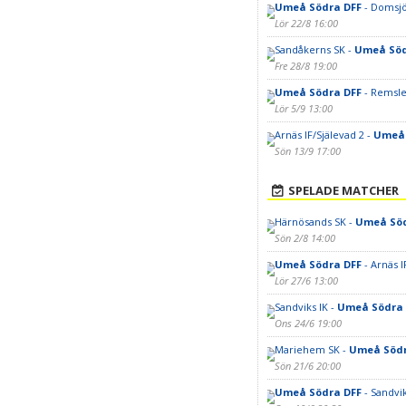
Umeå Södra DFF
- Domsjö
Lör 22/8 16:00
Sandåkerns SK -
Umeå Söd
Fre 28/8 19:00
Umeå Södra DFF
- Remsle
Lör 5/9 13:00
Arnäs IF/Själevad 2 -
Umeå 
Sön 13/9 17:00
SPELADE MATCHER
Härnösands SK -
Umeå Söd
Sön 2/8 14:00
Umeå Södra DFF
- Arnäs I
Lör 27/6 13:00
Sandviks IK -
Umeå Södra 
Ons 24/6 19:00
Mariehem SK -
Umeå Södr
Sön 21/6 20:00
Umeå Södra DFF
- Sandvik