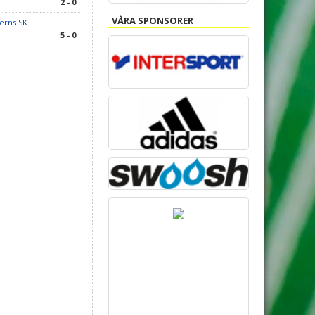
2 - 0
VÅRA SPONSORER
erns SK
5 - 0