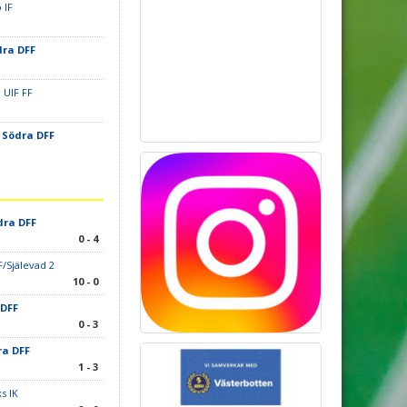
 IF
ra DFF
 UIF FF
Södra DFF
ra DFF
0 - 4
F/Själevad 2
10 - 0
DFF
0 - 3
a DFF
1 - 3
s IK