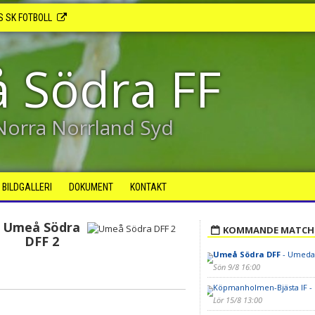
S SK FOTBOLL
 Södra FF
 Norra Norrland Syd
BILDGALLERI
DOKUMENT
KONTAKT
Umeå Södra
KOMMANDE MATCH
DFF 2
Umeå Södra DFF
- Umedal
Sön 9/8 16:00
Köpmanholmen-Bjästa IF -
Lör 15/8 13:00