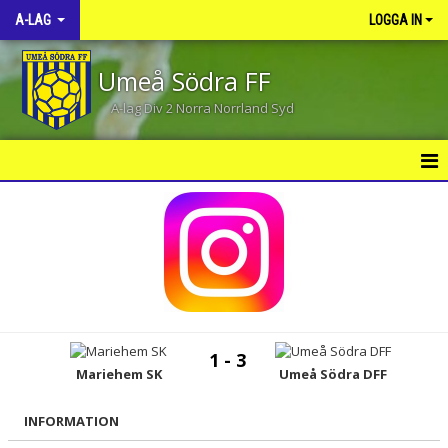
A-LAG
LOGGA IN
Umeå Södra FF
A-lag Div 2 Norra Norrland Syd
HEM
NYHETER
KALENDER
MATCHER
1 - 3
TRUPPEN
Mariehem SK
Umeå Södra DFF
BILDGALLERI
INFORMATION