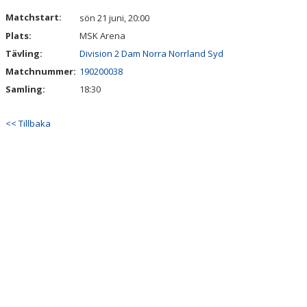
DOKUMENT
Matchstart:
sön 21 juni, 20:00
Plats:
MSK Arena
KONTAKT
Tävling:
Division 2 Dam Norra Norrland Syd
Matchnummer:
190200038
Samling:
18:30
<< Tillbaka