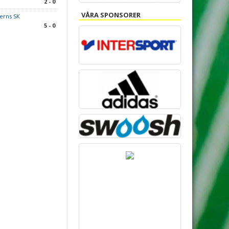
2 - 0
VÅRA SPONSORER
erns SK
5 - 0