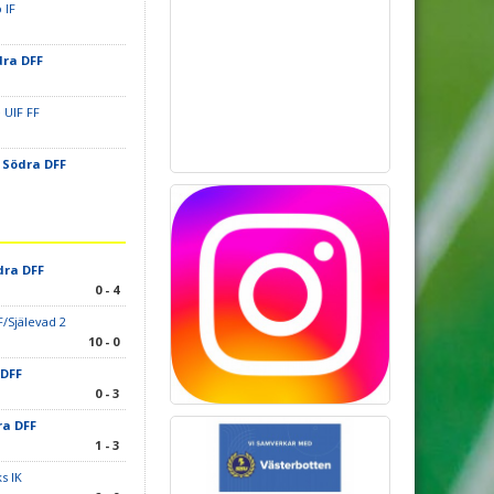
 IF
ra DFF
 UIF FF
Södra DFF
ra DFF
0 - 4
F/Själevad 2
10 - 0
DFF
0 - 3
a DFF
1 - 3
s IK