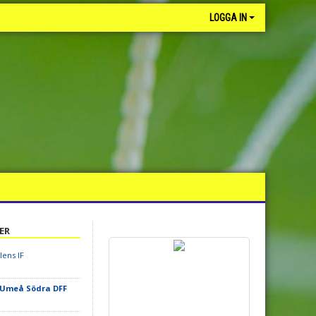
LOGGA IN
ER
ens IF
Umeå Södra DFF