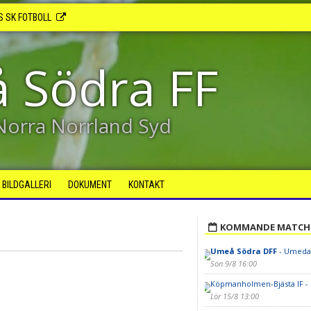
S SK FOTBOLL
 Södra FF
 Norra Norrland Syd
BILDGALLERI
DOKUMENT
KONTAKT
KOMMANDE MATCH
Umeå Södra DFF
- Umedal
Sön 9/8 16:00
Köpmanholmen-Bjästa IF -
Lör 15/8 13:00