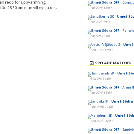
nen redo för uppvärmning.
Umeå Södra DFF
- Domsjö
rån 18:30 om man vill nyttja det.
Lör 22/8 16:00
Sandåkerns SK -
Umeå Söd
Fre 28/8 19:00
Umeå Södra DFF
- Remsle
Lör 5/9 13:00
Arnäs IF/Själevad 2 -
Umeå 
Sön 13/9 17:00
SPELADE MATCHER
Härnösands SK -
Umeå Söd
Sön 2/8 14:00
Umeå Södra DFF
- Arnäs I
Lör 27/6 13:00
Sandviks IK -
Umeå Södra 
Ons 24/6 19:00
Mariehem SK -
Umeå Södr
Sön 21/6 20:00
Umeå Södra DFF
- Sandvik