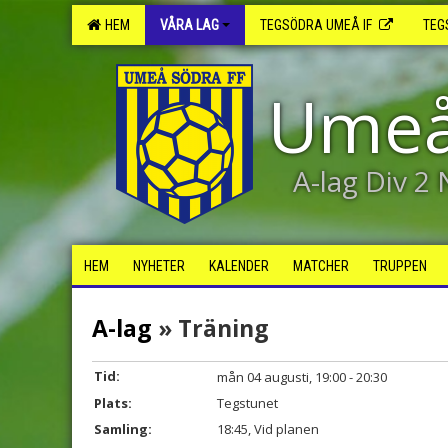
HEM
VÅRA LAG
TEGSÖDRA UMEÅ IF
TEG
Umeå
A-lag Div 2
HEM
NYHETER
KALENDER
MATCHER
TRUPPEN
A-lag
» Träning
Tid:
mån 04 augusti, 19:00 - 20:30
Plats:
Tegstunet
Samling:
18:45, Vid planen