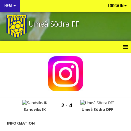
HEM
LOGGA IN
Umeå Södra FF
HEM
NYHETER
OM KLUBBEN
KONTAKT
2 - 4
KALENDER
Sandviks IK
Umeå Södra DFF
VÅRA LAG/TRÄNARE
INFORMATION