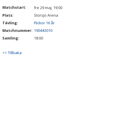
MATCHER
Matchstart:
fre 29 maj, 19:00
Plats:
Storsjö Arena
DOKUMENT
Tävling:
Flickor 16 år
Matchnummer:
190443010
Samling:
18:00
<< Tillbaka