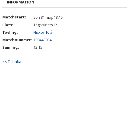
INFORMATION
MATCHER
DOKUMENT
Matchstart:
sön 31 maj, 13:15
Plats:
Tegstunets IP
Tävling:
Flickor 16 år
Matchnummer:
190443034
Samling:
12:15
<< Tillbaka