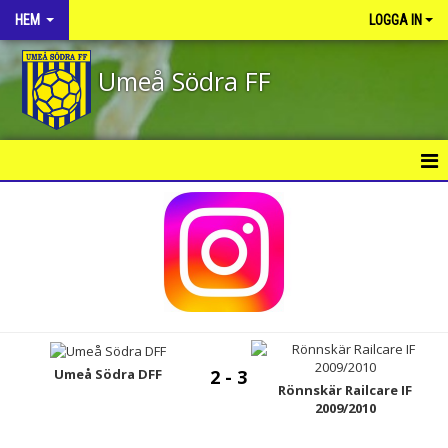
HEM
LOGGA IN
Umeå Södra FF
HEM
NYHETER
OM KLUBBEN
KONTAKT
KALENDER
Umeå Södra DFF
2 - 3
Rönnskär Railcare IF
2009/2010
VÅRA LAG/TRÄNARE