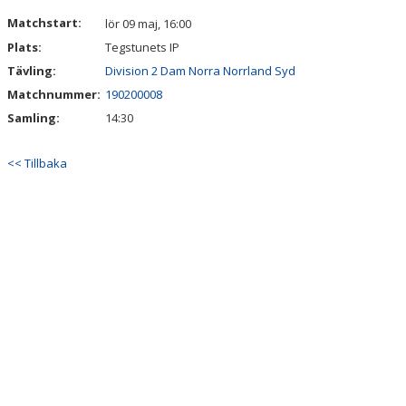
MATCHER
Matchstart:
lör 09 maj, 16:00
Plats:
Tegstunets IP
DOKUMENT
Tävling:
Division 2 Dam Norra Norrland Syd
Matchnummer:
190200008
Samling:
14:30
<< Tillbaka