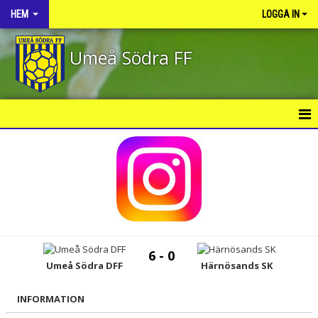
HEM
LOGGA IN
Umeå Södra FF
HEM
NYHETER
OM KLUBBEN
KONTAKT
6 - 0
KALENDER
Umeå Södra DFF
Härnösands SK
VÅRA LAG/TRÄNARE
INFORMATION