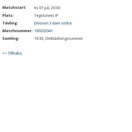
MATCHER
Matchstart:
tis 01 juli, 20:30
Plats:
Tegstunets IP
DOKUMENT
Tävling:
Division 3 dam södra
Matchnummer:
190202041
Samling:
19:30, Omklädningsrummet
<< Tillbaka