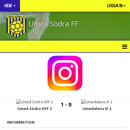
HEM
LOGGA IN
Umeå Södra FF
HEM
NYHETER
OM KLUBBEN
KONTAKT
1 - 0
KALENDER
Umeå Södra DFF 2
Umedalens IF 2
VÅRA LAG/TRÄNARE
INFORMATION