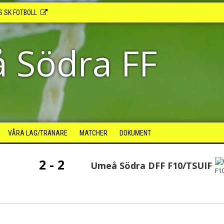
S SK FOTBOLL
 Södra FF
VÅRA LAG/TRÄNARE
MATCHER
DOKUMENT
2 - 2
Umeå Södra DFF F10/TSUIF