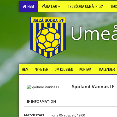
HEM
VÅRA LAG
TEGSÖDRA UMEÅ IF
TEG
Umeå
HEM
NYHETER
OM KLUBBEN
KONTAKT
KALENDER
Spöland Vännäs IF
INFORMATION
Matchstart:
ons 06 augusti, 19:00